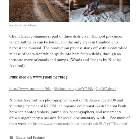
Nicolas Axelrod/Ruom
Chum Kreal commune is part of three districts in Kampot province,
where salt fields can be found, and the only areas in Cambodia to
harvest the mineral. The production process starts off with a controlled
release of sea water, which spills into bare flatten fields, through an
intricate maze of canals and pumps. (Words and Images by Nicolas
Axelrod)
Published on www.ruom.net/blog
http://www.ruom.net/blog/#sthash.zdeydwY7.NkgGq2fC.dpuf
Nicolas Axelrod is a photographer based in SE Asia since 2008 and
founding member of RUOM, an organic collaboration in Phnom Penh
between photographers, journalists, videographers, and researchers,
drawn together by a passion for social documentary work. – See more of
their work at:
http://www.ruom.net/about-us/#sthash.9LNyCThx.dpuf
Kategorien
Essays and Features