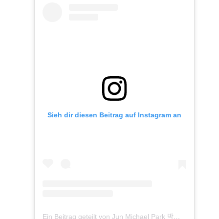
Sieh dir diesen Beitrag auf Instagram an
Ein Beitrag geteilt von Jun Michael Park 박준수
(@junmi