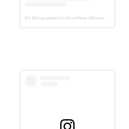
Ein Beitrag geteilt von BenarNews (@benarnewsenglish)