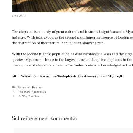
Brent Lewin
The elephant is not only of great cultural and historical significance in M
industry. With teak export as the second most important source of foreign
the destruction of their natural habitat at an alarming rate.
With the second highest population of wild elephants in Asia and the larges
species. Myanmar is home to the largest number of captive elephants in the w
The capture of elephants for use in the timber trade is acknowledged as the b
http://www.brentlewin.com/#/elephants/forests—myanmar/MyLog01
Kategorien
Essays and Features
Fish Wars in Indonesia
No Way But Nauru
Schreibe einen Kommentar
Kommentar