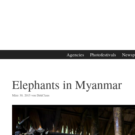
Zum
Inhalt
springen
Agencies
Photofestivals
Newsp
Elephants in Myanmar
März 30, 2015
von
DirkClaus