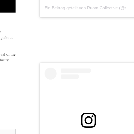
Ein Beitrag geteilt von Ruom Collective (@ruomcollective)
r
ng about
val of the
ustry.