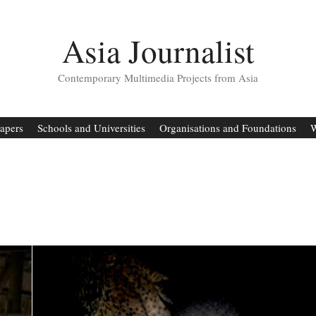
Asia Journalist
Contemporary Multimedia Projects from Asia
apers
Schools and Universities
Organisations and Foundations
W