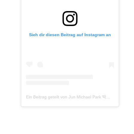
Sieh dir diesen Beitrag auf Instagram an
Ein Beitrag geteilt von Jun Michael Park 박준수
(@junmi