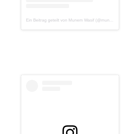
Ein Beitrag geteilt von Munem Wasif (@munemwasif)