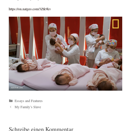
https://on.natgeo.com/3Ztk9kv
Kategorien
Essays and Features
My Family’s Slave
Schreibe einen Kommentar